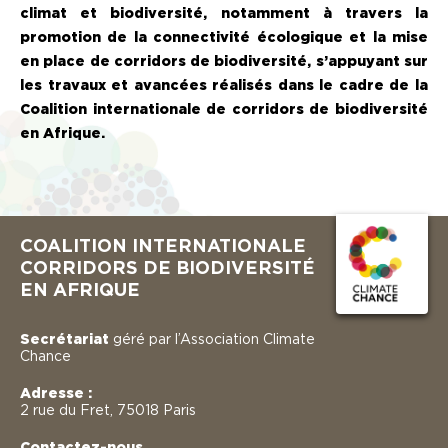
climat et biodiversité, notamment à travers la
promotion de la connectivité écologique et la mise
en place de corridors de biodiversité, s’appuyant sur
les travaux et avancées réalisés dans le cadre de la
Coalition internationale de corridors de biodiversité
en Afrique.
COALITION INTERNATIONALE
CORRIDORS DE BIODIVERSITÉ
EN AFRIQUE
Secrétariat
géré par l’Association Climate
Chance
Adresse :
2 rue du Fret, 75018 Paris