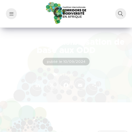
Atelier de sensibilisation de
base aux ODD
publié le 10/09/2024
LinkedIn
Facebook
X
Email
Partager