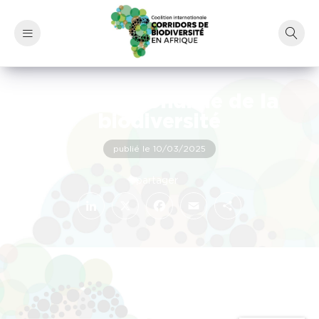
Journée mondiale de la
biodiversité
publié le 10/03/2025
LinkedIn
Facebook
X
Email
Partager