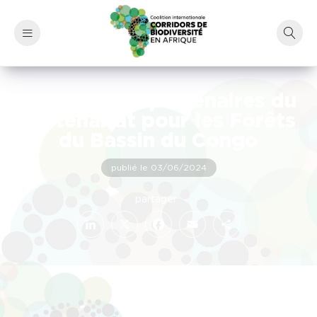
Réunion des partenaires du
Partenariat pour les Forêts
du Bassin du Congo
publié le 03/06/2024
LinkedIn
Facebook
X
Email
Partager