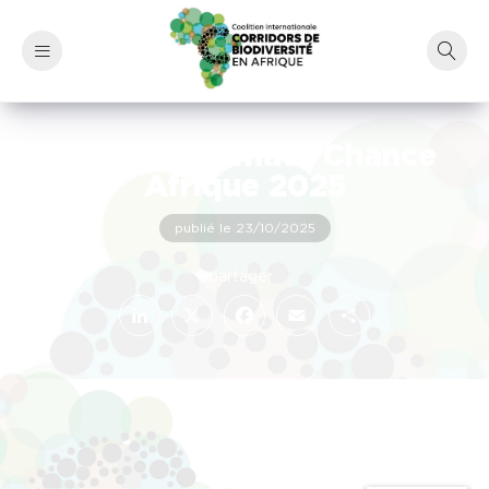
Sommet Climate Chance
Afrique 2025
publié le 23/10/2025
LinkedIn
Facebook
X
Email
Partager