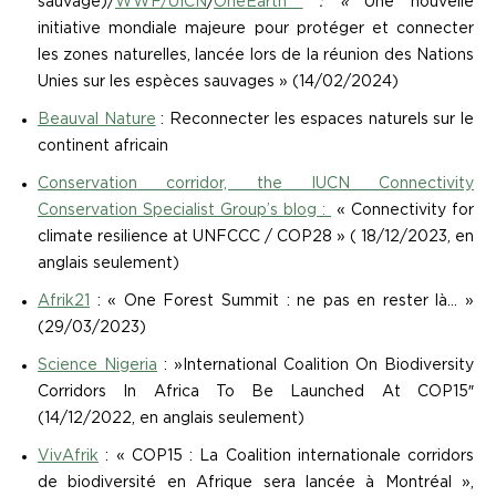
sauvage)/
WWF/
UICN
/
OneEarth
: «
Une nouvelle
initiative mondiale majeure pour protéger et connecter
les zones naturelles, lancée lors de la réunion des Nations
Unies sur les espèces sauvages » (14/02/2024)
Beauval Nature
: Reconnecter les espaces naturels sur le
continent africain
Conservation corridor, the IUCN Connectivity
Conservation Specialist Group’s blog :
« Connectivity for
climate resilience at UNFCCC / COP28 » ( 18/12/2023, en
anglais seulement)
Afrik21
: « One Forest Summit : ne pas en rester là… »
(29/03/2023)
Science Nigeria
: »International Coalition On Biodiversity
Corridors In Africa To Be Launched At COP15″
(14/12/2022, en anglais seulement)
VivAfrik
: « COP15 : La Coalition internationale corridors
de biodiversité en Afrique sera lancée à Montréal »,