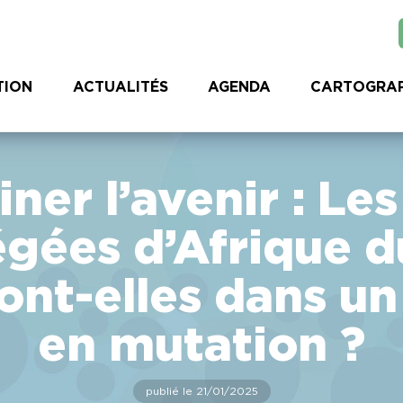
TION
ACTUALITÉS
AGENDA
CARTOGRAP
ner l’avenir : Les
égées d’Afrique d
ront-elles dans u
en mutation ?
publié le 21/01/2025