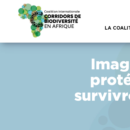
LA COALI
Imagi
prot
surviv