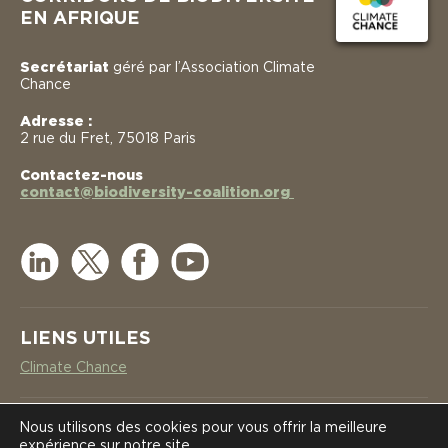
EN AFRIQUE
Secrétariat
géré par l’Association Climate
Chance
Adresse :
2 rue du Fret, 75018 Paris
Contactez-nous
contact@biodiversity-coalition.org
LIENS UTILES
Climate Chance
NEWSLETTER
Nous utilisons des cookies pour vous offrir la meilleure
LA COALITION
LA COALITION
expérience sur notre site.